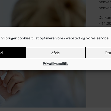
henven
henven
Du kan 
– 11.0
86 
Vi bruger cookies til at optimere vores websted og vores service.
nd
Afvis
Præ
Privatlivspolitik