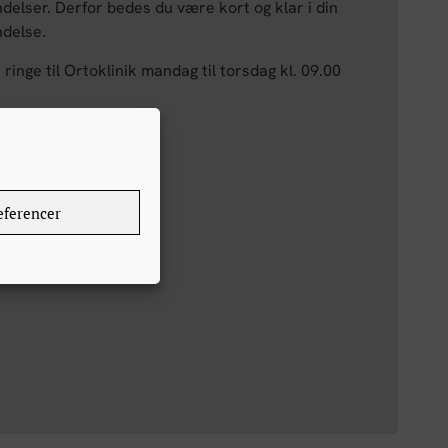
delser. Derfor bedes du være kort og klar i din
delse.
ringe til Ortoklinik mandag til torsdag kl. 09.00
0
12 91 74
ferencer