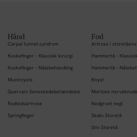
Hånd
Fod
Carpal tunnel syndrom
Artrose i storetåens
Kuskefinger – Klassisk kirurgi
Hammertå – Klassisk
Kuskefinger – Nålebehandling
Hammertå – Nålebeh
Mucincyste
Knyst
Quervain Seneskedebetændelse
Mortons nerveknud
Rodledsartrose
Nedgroet negl
Springfinger
Skæv Storetå
Stiv Storetå