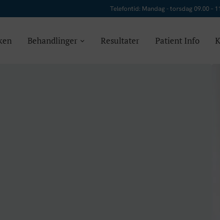
Telefontid: Mandag - torsdag 09.00 – 1
ken
Behandlinger
Resultater
Patient Info
K